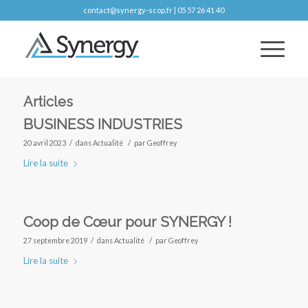
contact@synergy-scop.fr | 05 57 26 41 40
Articles
BUSINESS INDUSTRIES
/
/
20 avril 2023
dans
Actualité
par
Geoffrey
Lire la suite
Coop de Cœur pour SYNERGY !
/
/
27 septembre 2019
dans
Actualité
par
Geoffrey
Lire la suite