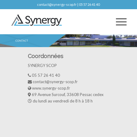
contact@synergy-scop.fr | 05 57 26 41 40
Coordonnées
SYNERGY SCOP
05 57 26 41 40
contact@synergy-scop.fr
www.synergy-scop.fr
69 Avenue Surcouf, 33608 Pessac cedex
du lundi au vendredi de 8 h à 18 h