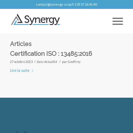
contact@synergy-scop.fr | 05 57 26 41 40
Articles
Certification ISO : 13485:2016
/
/
27 octobre 2023
dans
Actualité
par
Geoffrey
Lire la suite