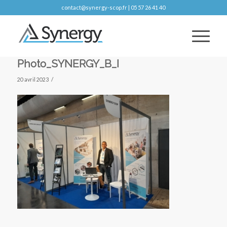
contact@synergy-scop.fr | 05 57 26 41 40
Photo_SYNERGY_B_I
/
20 avril 2023