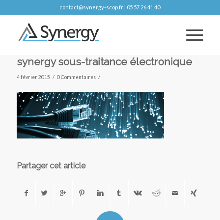
contact@synergy-scop.fr | 05 57 26 41 40
synergy sous-traitance électronique
/
/
4 février 2015
0 Commentaires
Partager cet article