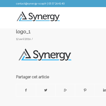
contact@synergy-scop.fr | 05 57 26 41 40
logo_1
/
12 avril 2016
Partager cet article