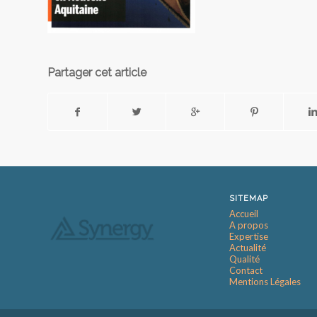
Partager cet article
SITEMAP
Accueil
A propos
Expertise
Actualité
Qualité
Contact
Mentions Légales