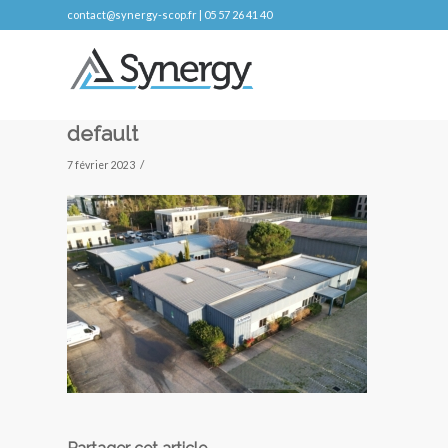
contact@synergy-scop.fr | 05 57 26 41 40
default
/
7 février 2023