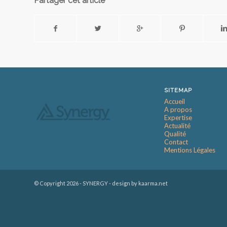
Partager cet article
SITEMAP
Accueil
A propos
Expertise
Actualité
Qualité
Contact
Mentions Légales
© Copyright
2026 - SYNERGY -
design by kaarma.net