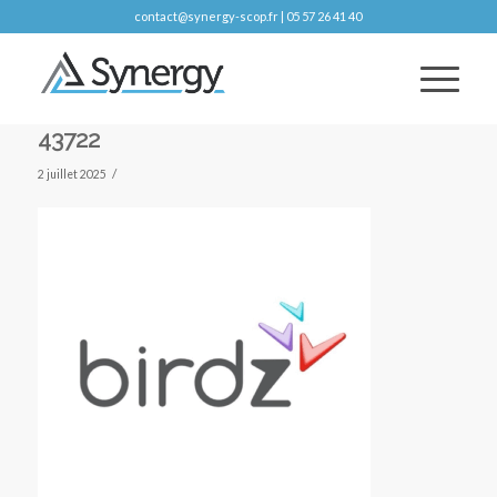
contact@synergy-scop.fr | 05 57 26 41 40
43722
/
2 juillet 2025