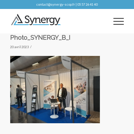
contact@synergy-scop.fr | 05 57 26 41 40
Photo_SYNERGY_B_I
/
20 avril 2023